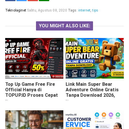
Teknolaginet
Sabtu, Agustus 08, 2020
Tags:
internet
,
tips
YOU MIGHT ALSO LIKE:
Top Up Game Free Fire
Link Main Super Bear
Official Hanya di
Adventure Online Gratis
TOPUP.ID Proses Cepat
Tanpa Download 2026,
dan Harga Lebih Hemat
Bisa Langsung Main di
Browser