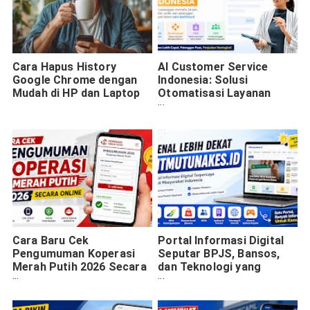
Cara Hapus History
AI Customer Service
Google Chrome dengan
Indonesia: Solusi
Mudah di HP dan Laptop
Otomatisasi Layanan
Pelanggan yang Bikin
Bisnis Makin Cepat dan
Profesional
Cara Baru Cek
Portal Informasi Digital
Pengumuman Koperasi
Seputar BPJS, Bansos,
Merah Putih 2026 Secara
dan Teknologi yang
Online
Mudah Dipahami