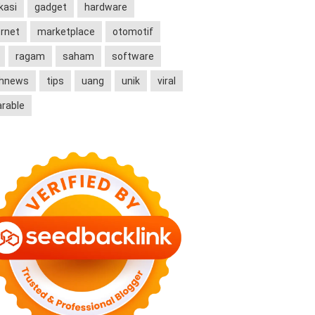
kasi
gadget
hardware
ernet
marketplace
otomotif
ragam
saham
software
chnews
tips
uang
unik
viral
rable