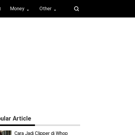
Money
Other
t
⏶
⏶
ular Article
Cara Jadi Clipper di Whop