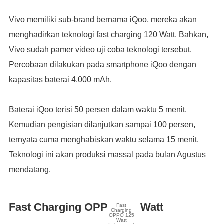
Vivo memiliki sub-brand bernama iQoo, mereka akan
menghadirkan teknologi fast charging 120 Watt. Bahkan,
Vivo sudah pamer video uji coba teknologi tersebut.
Percobaan dilakukan pada smartphone iQoo dengan
kapasitas baterai 4.000 mAh.
Baterai iQoo terisi 50 persen dalam waktu 5 menit.
Kemudian pengisian dilanjutkan sampai 100 persen,
ternyata cuma menghabiskan waktu selama 15 menit.
Teknologi ini akan produksi massal pada bulan Agustus
mendatang.
Fast Charging OPPO 125 Watt
Fast
Charging
OPPO 125
Watt