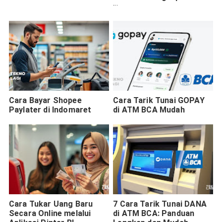
Pemula
Cara Bayar Shopee
Cara Tarik Tunai GOPAY
Paylater di Indomaret
di ATM BCA Mudah
Cara Tukar Uang Baru
7 Cara Tarik Tunai DANA
Secara Online melalui
di ATM BCA: Panduan