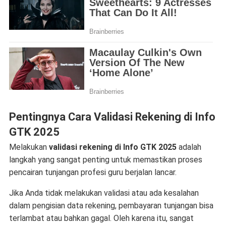
Pentingnya
Cara Validasi Rekening di Info
GTK 2025
Melakukan
validasi rekening di Info GTK 2025
adalah
langkah yang sangat penting untuk memastikan proses
pencairan tunjangan profesi guru berjalan lancar.
Jika Anda tidak melakukan validasi atau ada kesalahan
dalam pengisian data rekening, pembayaran tunjangan bisa
terlambat atau bahkan gagal. Oleh karena itu, sangat