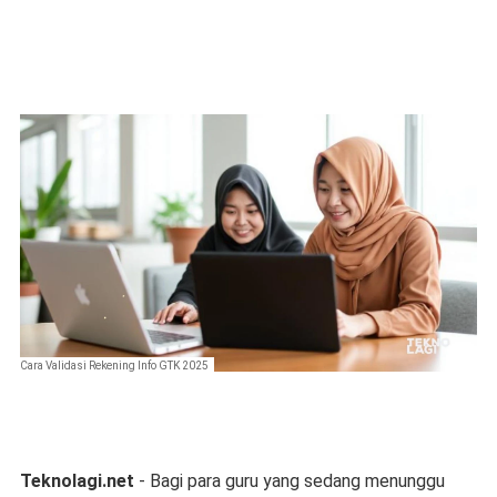
Cara Validasi Rekening Info GTK 2025
Teknolagi.net
- Bagi para guru yang sedang menunggu