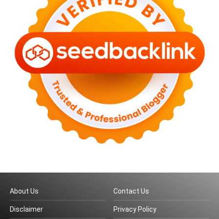
About Us
Contact Us
Disclaimer
Privacy Policy