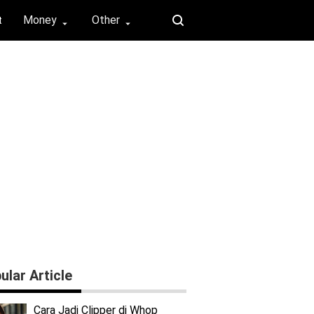
Money
Other
t
⏶
⏶
ular Article
Cara Jadi Clipper di Whop