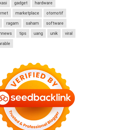
kasi
gadget
hardware
ernet
marketplace
otomotif
ragam
saham
software
chnews
tips
uang
unik
viral
rable