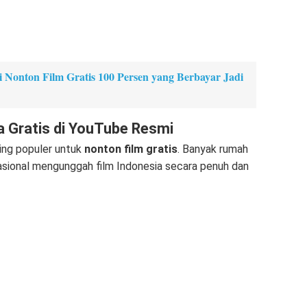
i Nonton Film Gratis 100 Persen yang Berbayar Jadi
a Gratis di YouTube Resmi
ling populer untuk
nonton film gratis
. Banyak rumah
 nasional mengunggah film Indonesia secara penuh dan