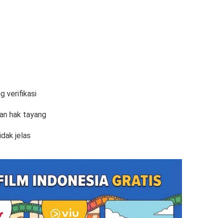
 verifikasi
an hak tayang
idak jelas