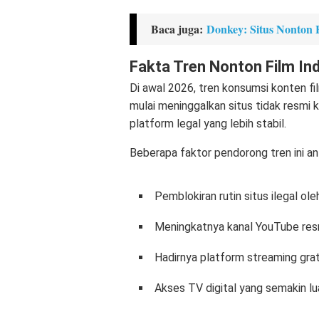
Baca juga:
Donkey: Situs Nonton F
Fakta Tren Nonton Film Ind
Di awal 2026, tren konsumsi konten fi
mulai meninggalkan situs tidak resmi k
platform legal yang lebih stabil.
Beberapa faktor pendorong tren ini ant
Pemblokiran rutin situs ilegal ole
Meningkatnya kanal YouTube res
Hadirnya platform streaming grati
Akses TV digital yang semakin lu