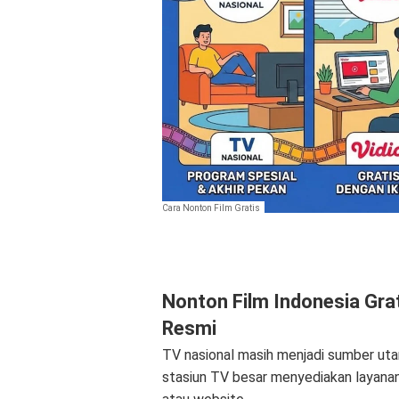
Cara Nonton Film Gratis
Nonton Film Indonesia Gra
Resmi
TV nasional masih menjadi sumber utam
stasiun TV besar menyediakan layanan 