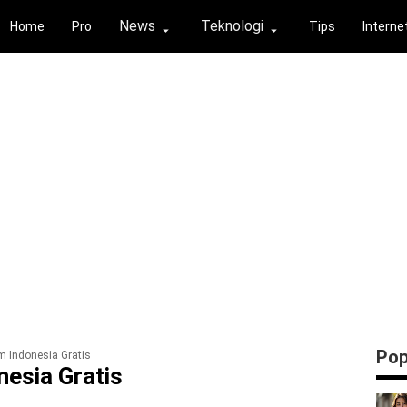
News
Teknologi
Home
Pro
Tips
Interne
⏶
⏶
Pop
m Indonesia Gratis
nesia Gratis