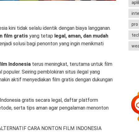
apli
int
pro
ia kini tidak selalu identik dengan biaya langganan.
te
 film gratis
yang tetap
legal, aman, dan mudah
menjadi solusi bagi penonton yang ingin menikmati
wea
ilm Indonesia
terus meningkat, terutama untuk film
l populer. Seiring pemblokiran situs ilegal yang
makin aktif menyediakan film gratis dengan dukungan
Indonesia gratis secara legal, daftar platform
etode, serta tips aman agar pengalaman menonton
 ALTERNATIF CARA NONTON FILM INDONESIA