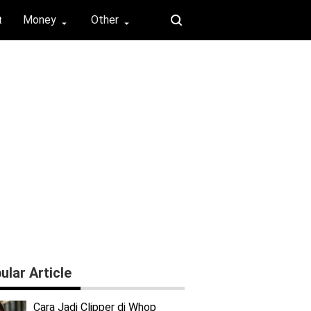
Money
Other
t
⏶
⏶
ular Article
Cara Jadi Clipper di Whop