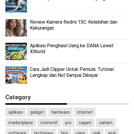
Review Kamera Redmi 15C: Kelebihan dan
Kekurangan
Aplikasi Penghasil Uang ke DANA Lewat
XWorld
Cara Jadi Clipper Untuk Pemula: Tutorial
Lengkap dari Nol Sampai Dibayar
Category
aplikasi
gadget
hardware
internet
marketplace
otomotif
pro
ragam
saham
software
technews
tips
uang
unik
viral