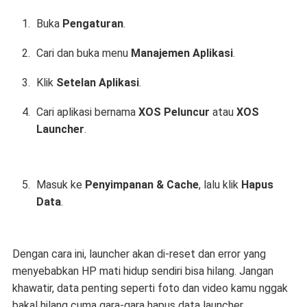
Buka
Pengaturan
.
Cari dan buka menu
Manajemen Aplikasi
.
Klik
Setelan Aplikasi
.
Cari aplikasi bernama
XOS Peluncur
atau
XOS
Launcher
.
Masuk ke
Penyimpanan & Cache
, lalu klik
Hapus
Data
.
Dengan cara ini, launcher akan di-reset dan error yang
menyebabkan HP mati hidup sendiri bisa hilang. Jangan
khawatir, data penting seperti foto dan video kamu nggak
bakal hilang cuma gara-gara hapus data launcher.