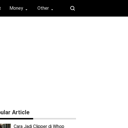
Money
Other
t
⏶
⏶
ular Article
Cara Jadi Clipper di Whop