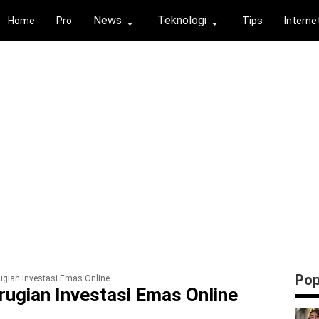
News
Teknologi
Home
Pro
Tips
Interne
⏶
⏶
Pop
ugian Investasi Emas Online
ugian Investasi Emas Online