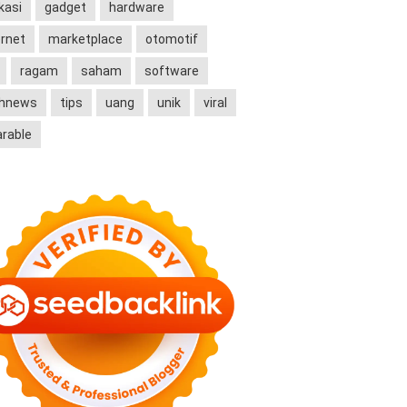
kasi
gadget
hardware
ernet
marketplace
otomotif
ragam
saham
software
chnews
tips
uang
unik
viral
rable