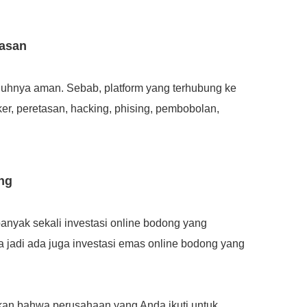
tasan
enuhnya aman. Sebab, platform yang terhubung ke
ker, peretasan, hacking, phising, pembobolan,
ng
 banyak sekali investasi online bodong yang
 jadi ada juga investasi emas online bodong yang
kan bahwa perusahaan yang Anda ikuti untuk