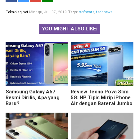
Teknolaginet
Minggu, Juli 07, 2019
Tags:
software
,
technews
YOU MIGHT ALSO LIKE:
Samsung Galaxy A57
Review Tecno Pova Slim
Resmi Dirilis, Apa yang
5G: HP Tipis Mirip iPhone
Baru?
Air dengan Baterai Jumbo