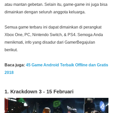
atau mantan gebetan. Selain itu, game-game ini juga bisa
dimainkan dengan seluruh anggota keluarga.
Semua game terbaru ini dapat dimainkan di perangkat
Xbox One, PC, Nintendo Switch, & PS4. Semoga Anda
menikmati, info yang disadur dari GamerBegajulan
berikut.
Baca juga:
45 Game Android Terbaik Offline dan Gratis
2018
1. Krackdown 3 - 15 Februari