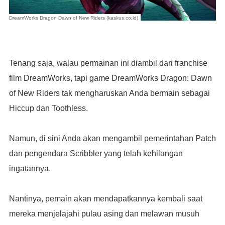
DreamWorks Dragon Dawn of New Riders (kaskus.co.id)
Tenang saja, walau permainan ini diambil dari franchise
film DreamWorks, tapi game DreamWorks Dragon: Dawn
of New Riders tak mengharuskan Anda bermain sebagai
Hiccup dan Toothless.
Namun, di sini Anda akan mengambil pemerintahan Patch
dan pengendara Scribbler yang telah kehilangan
ingatannya.
Nantinya, pemain akan mendapatkannya kembali saat
mereka menjelajahi pulau asing dan melawan musuh