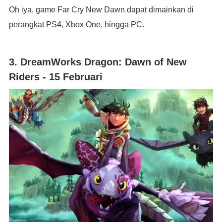
Oh iya, game Far Cry New Dawn dapat dimainkan di
perangkat PS4, Xbox One, hingga PC.
3. DreamWorks Dragon: Dawn of New
Riders - 15 Februari