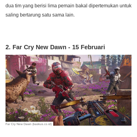
dua tim yang berisi lima pemain bakal dipertemukan untuk
saling bertarung satu sama lain.
2. Far Cry New Dawn - 15 Februari
Far Cry New Dawn (kaskus.co.id)