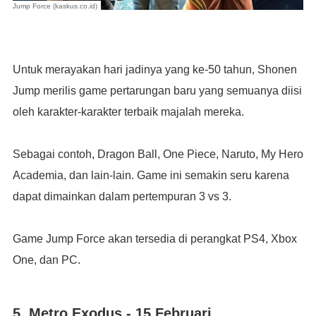
Jump Force (kaskus.co.id)
Untuk merayakan hari jadinya yang ke-50 tahun, Shonen
Jump merilis game pertarungan baru yang semuanya diisi
oleh karakter-karakter terbaik majalah mereka.
Sebagai contoh, Dragon Ball, One Piece, Naruto, My Hero
Academia, dan lain-lain. Game ini semakin seru karena
dapat dimainkan dalam pertempuran 3 vs 3.
Game Jump Force akan tersedia di perangkat PS4, Xbox
One, dan PC.
5. Metro Exodus - 15 Februari