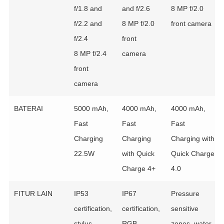
f/1.8 and
and f/2.6
8 MP f/2.0
f/2.2 and
8 MP f/2.0
front camera
f/2.4
front
8 MP f/2.4
camera
front
camera
BATERAI
5000 mAh,
4000 mAh,
4000 mAh,
Fast
Fast
Fast
Charging
Charging
Charging with
22.5W
with Quick
Quick Charge
Charge 4+
4.0
FITUR LAIN
IP53
IP67
Pressure
certification,
certification,
sensitive
stylus
RGB
zones, water