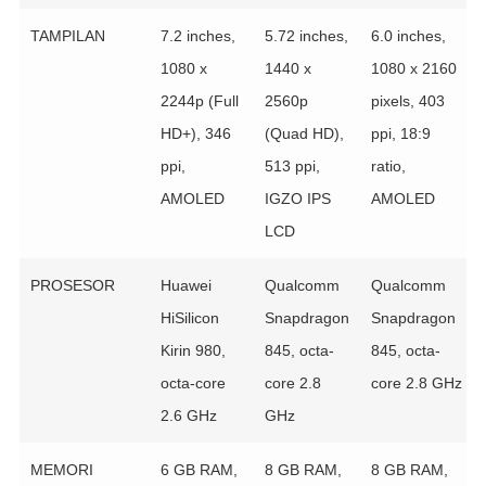
TAMPILAN
7.2 inches,
5.72 inches,
6.0 inches,
1080 x
1440 x
1080 x 2160
2244p (Full
2560p
pixels, 403
HD+), 346
(Quad HD),
ppi, 18:9
ppi,
513 ppi,
ratio,
AMOLED
IGZO IPS
AMOLED
LCD
PROSESOR
Huawei
Qualcomm
Qualcomm
HiSilicon
Snapdragon
Snapdragon
Kirin 980,
845, octa-
845, octa-
octa-core
core 2.8
core 2.8 GHz
2.6 GHz
GHz
MEMORI
6 GB RAM,
8 GB RAM,
8 GB RAM,