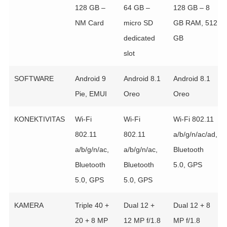
128 GB –
64 GB –
128 GB – 8
NM Card
micro SD
GB RAM, 512
dedicated
GB
slot
SOFTWARE
Android 9
Android 8.1
Android 8.1
Pie, EMUI
Oreo
Oreo
KONEKTIVITAS
Wi-Fi
Wi-Fi
Wi-Fi 802.11
802.11
802.11
a/b/g/n/ac/ad,
a/b/g/n/ac,
a/b/g/n/ac,
Bluetooth
Bluetooth
Bluetooth
5.0, GPS
5.0, GPS
5.0, GPS
KAMERA
Triple 40 +
Dual 12 +
Dual 12 + 8
20 + 8 MP
12 MP f/1.8
MP f/1.8