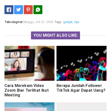
Teknolaginet
Minggu, Juli 27, 2025
Tags:
gadget
,
tips
YOU MIGHT ALSO LIKE:
Cara Merekam Video
Berapa Jumlah Follower
Zoom Biar Terlihat Ikut
TikTok Agar Dapat Uang?
Meeting