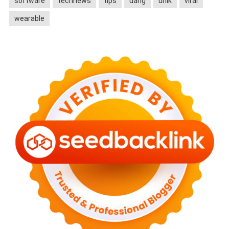
software
technews
tips
uang
unik
viral
wearable