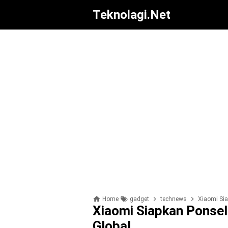
Teknolagi.net
Home
gadget
technews
Xiaomi Sia
Xiaomi Siapkan Ponse
Global