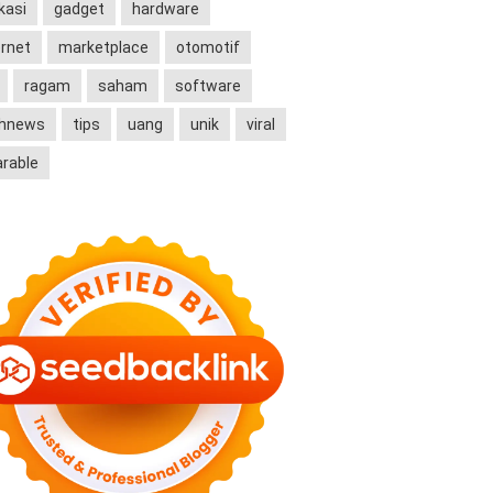
kasi
gadget
hardware
ernet
marketplace
otomotif
ragam
saham
software
chnews
tips
uang
unik
viral
rable