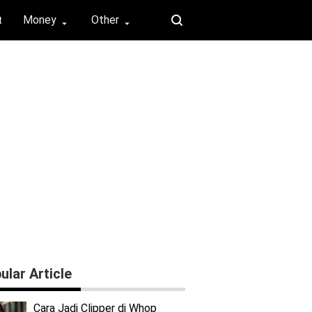
Money
Other
t
⏶
⏶
ular Article
Cara Jadi Clipper di Whop