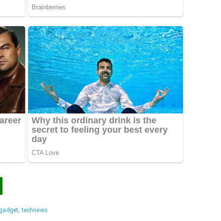
gadget
,
technews