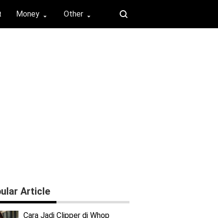
Money
Other
t
⏶
⏶
ular Article
Cara Jadi Clipper di Whop