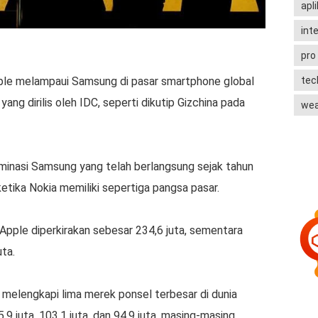
apli
int
pro
ple melampaui Samsung di pasar smartphone global
te
ang dirilis oleh IDC, seperti dikutip Gizchina pada
wea
ominasi Samsung yang telah berlangsung sejak tahun
ika Nokia memiliki sepertiga pangsa pasar.
Apple diperkirakan sebesar 234,6 juta, sementara
ta.
n melengkapi lima merek ponsel terbesar di dunia
 juta, 103,1 juta, dan 94,9 juta, masing-masing.