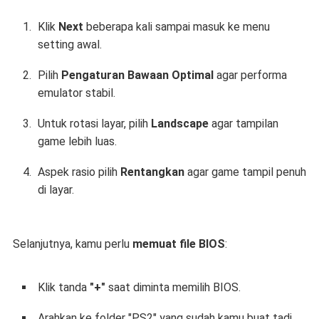
Klik
Next
beberapa kali sampai masuk ke menu
setting awal.
Pilih
Pengaturan Bawaan Optimal
agar performa
emulator stabil.
Untuk rotasi layar, pilih
Landscape
agar tampilan
game lebih luas.
Aspek rasio pilih
Rentangkan
agar game tampil penuh
di layar.
Selanjutnya, kamu perlu
memuat file BIOS
:
Klik tanda
"+"
saat diminta memilih BIOS.
Arahkan ke folder "PS2" yang sudah kamu buat tadi.