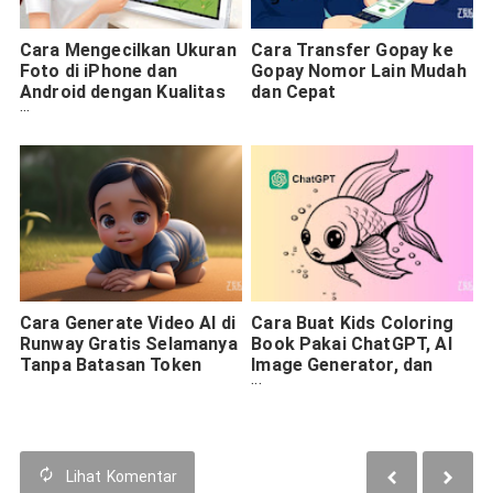
Cara Mengecilkan Ukuran
Cara Transfer Gopay ke
Foto di iPhone dan
Gopay Nomor Lain Mudah
Android dengan Kualitas
dan Cepat
yang Bagus
Cara Generate Video AI di
Cara Buat Kids Coloring
Runway Gratis Selamanya
Book Pakai ChatGPT, AI
Tanpa Batasan Token
Image Generator, dan
Canva, Bisa Jual di Etsy
Lihat
Komentar