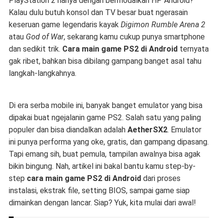
PlayStation 2 hanya dengan bermodalkan HP Android?
Kalau dulu butuh konsol dan TV besar buat ngerasain
keseruan game legendaris kayak
Digimon Rumble Arena 2
atau
God of War
, sekarang kamu cukup punya smartphone
dan sedikit trik.
Cara main game PS2 di Android
ternyata
gak ribet, bahkan bisa dibilang gampang banget asal tahu
langkah-langkahnya.
Di era serba mobile ini, banyak banget emulator yang bisa
dipakai buat ngejalanin game PS2. Salah satu yang paling
populer dan bisa diandalkan adalah
AetherSX2
. Emulator
ini punya performa yang oke, gratis, dan gampang dipasang.
Tapi emang sih, buat pemula, tampilan awalnya bisa agak
bikin bingung. Nah, artikel ini bakal bantu kamu step-by-
step
cara main game PS2 di Android
dari proses
instalasi, ekstrak file, setting BIOS, sampai game siap
dimainkan dengan lancar. Siap? Yuk, kita mulai dari awal!