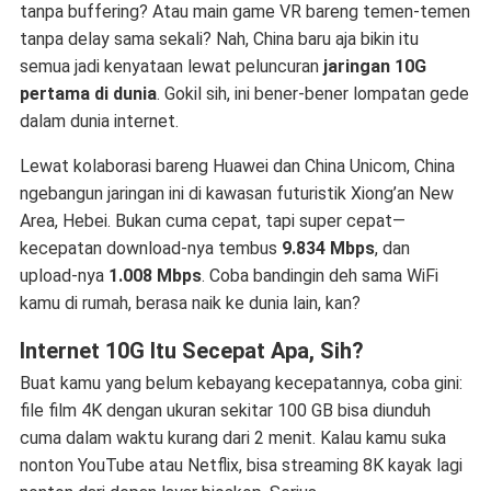
tanpa buffering? Atau main game VR bareng temen-temen
tanpa delay sama sekali? Nah, China baru aja bikin itu
semua jadi kenyataan lewat peluncuran
jaringan 10G
pertama di dunia
. Gokil sih, ini bener-bener lompatan gede
dalam dunia internet.
Lewat kolaborasi bareng Huawei dan China Unicom, China
ngebangun jaringan ini di kawasan futuristik Xiong’an New
Area, Hebei. Bukan cuma cepat, tapi super cepat—
kecepatan download-nya tembus
9.834 Mbps
, dan
upload-nya
1.008 Mbps
. Coba bandingin deh sama WiFi
kamu di rumah, berasa naik ke dunia lain, kan?
Internet 10G Itu Secepat Apa, Sih?
Buat kamu yang belum kebayang kecepatannya, coba gini:
file film 4K dengan ukuran sekitar 100 GB bisa diunduh
cuma dalam waktu kurang dari 2 menit. Kalau kamu suka
nonton YouTube atau Netflix, bisa streaming 8K kayak lagi