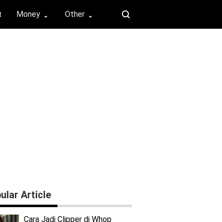
Money
Other
t
⏶
⏶
ular Article
Cara Jadi Clipper di Whop