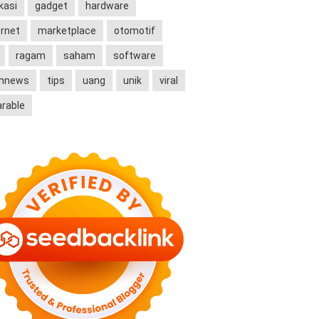
kasi
gadget
hardware
ernet
marketplace
otomotif
ragam
saham
software
chnews
tips
uang
unik
viral
rable